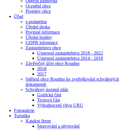
Obecní knihovna
Ocenění obce
Projekty obce
Úřad
e-podatelna
Úřední deska
Povinné informace
Úřední hodiny
GDPR informace
Zastupitelstvo obce
Usnesení zastupitelstva 2018 - 2022
Usnesení zastupitelstva 2014 - 2018
Závěrečný účet obce Roudno
2018
2017
Sdělení obce Roudno ke zveřejňování schválených
dokumentů
Schválený územní plán
Grafická část
Textová část
Vyhodnocení vlivu URU
Fotogalerie
Turistika
Katalog firem
Stravování a ubytování