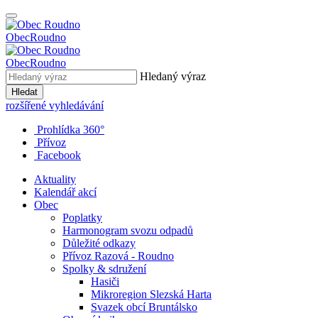
Obec
Roudno
Obec
Roudno
Hledaný výraz
Hledat
rozšířené vyhledávání
Prohlídka 360°
Přívoz
Facebook
Aktuality
Kalendář akcí
Obec
Poplatky
Harmonogram svozu odpadů
Důležité odkazy
Přívoz Razová - Roudno
Spolky & sdružení
Hasiči
Mikroregion Slezská Harta
Svazek obcí Bruntálsko