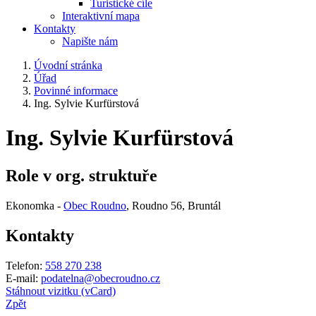
Turistické cíle
Interaktivní mapa
Kontakty
Napište nám
Úvodní stránka
Úřad
Povinné informace
Ing. Sylvie Kurfürstová
Ing. Sylvie Kurfürstová
Role v org. struktuře
Ekonomka -
Obec Roudno
, Roudno 56, Bruntál
Kontakty
Telefon:
558 270 238
E-mail:
podatelna@obecroudno.cz
Stáhnout vizitku (vCard)
Zpět