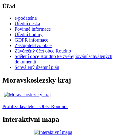
Úřad
e-podatelna
Úřední deska
Povinné informace
Úřední hodiny
GDPR informace
Zastupitelstvo obce
Závěrečný účet obce Roudno
Sdělení obce Roudno ke zveřejňování schválených
dokumentů
Schválený územní plán
Moravskoslezský kraj
Profil zadavatele - Obec Roudno
Interaktivní mapa