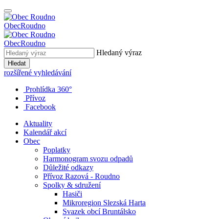
Obec
Roudno
Obec
Roudno
Hledaný výraz
Hledat
rozšířené vyhledávání
Prohlídka 360°
Přívoz
Facebook
Aktuality
Kalendář akcí
Obec
Poplatky
Harmonogram svozu odpadů
Důležité odkazy
Přívoz Razová - Roudno
Spolky & sdružení
Hasiči
Mikroregion Slezská Harta
Svazek obcí Bruntálsko