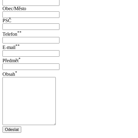
Obec/Město
PSČ
**
Telefon
**
E-mail
*
Předmět
*
Obsah
Odeslat