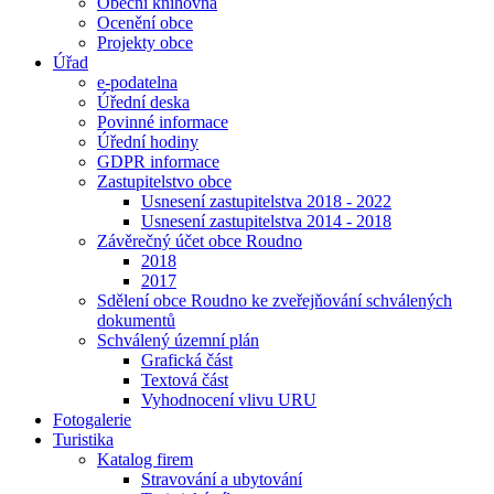
Obecní knihovna
Ocenění obce
Projekty obce
Úřad
e-podatelna
Úřední deska
Povinné informace
Úřední hodiny
GDPR informace
Zastupitelstvo obce
Usnesení zastupitelstva 2018 - 2022
Usnesení zastupitelstva 2014 - 2018
Závěrečný účet obce Roudno
2018
2017
Sdělení obce Roudno ke zveřejňování schválených
dokumentů
Schválený územní plán
Grafická část
Textová část
Vyhodnocení vlivu URU
Fotogalerie
Turistika
Katalog firem
Stravování a ubytování